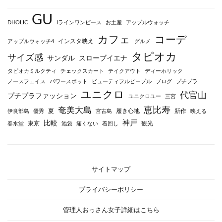
GU
DHOLIC
Iラインワンピース
お土産
アップルウォッチ
カフェ
コーデ
インスタ映え
アップルウォッチ4
グルメ
タピオカ
サイズ感
サンダル
スローブイエナ
タピオカミルクティ
チェックスカート
テイクアウト
ディーホリック
ノースフェイス
パワースポット
ビューティフルピープル
ブログ
プチプラ
ユニクロ
代官山
プチプラファッション
ユニクロユー
三宮
恵比寿
奄美大島
夏
履き心地
新作
伊良部島
優秀
宮古島
映える
神戸
比較
東京
観光
春水堂
池袋
痛くない
着回し
サイトマップ
プライバシーポリシー
管理人おっさん女子詳細はこちら