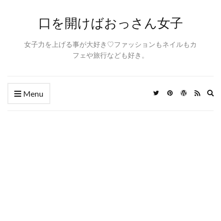
口を開けばおっさん女子
女子力を上げる事が大好き♡ファッションもネイルもカ
フェや旅行なども好き。
Ex
Menu
se
fo