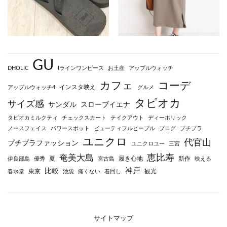
GU
DHOLIC
Iラインワンピース
お土産
アップルウォッチ
カフェ
コーデ
インスタ映え
アップルウォッチ4
グルメ
タピオカ
サイズ感
サンダル
スローブイエナ
タピオカミルクティ
チェックスカート
テイクアウト
ディーホリック
ノースフェイス
パワースポット
ビューティフルピープル
ブログ
プチプラ
ユニクロ
代官山
プチプラファッション
ユニクロユー
三宮
恵比寿
奄美大島
夏
履き心地
新作
伊良部島
優秀
宮古島
映える
神戸
比較
東京
観光
春水堂
池袋
痛くない
着回し
サイトマップ