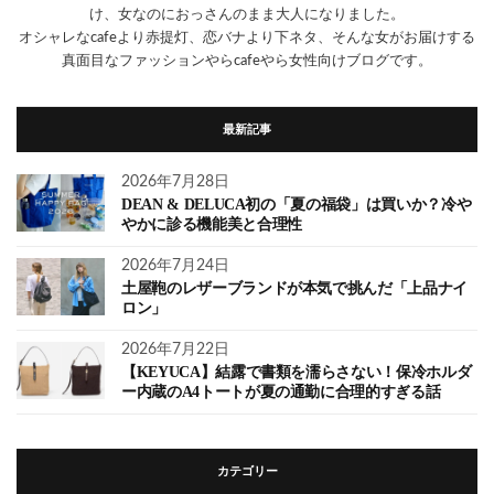
け、女なのにおっさんのまま大人になりました。
オシャレなcafeより赤提灯、恋バナより下ネタ、そんな女がお届けする
真面目なファッションやらcafeやら女性向けブログです。
最新記事
2026年7月28日
DEAN & DELUCA初の「夏の福袋」は買いか？冷や
やかに診る機能美と合理性
2026年7月24日
土屋鞄のレザーブランドが本気で挑んだ「上品ナイ
ロン」
2026年7月22日
【KEYUCA】結露で書類を濡らさない！保冷ホルダ
ー内蔵のA4トートが夏の通勤に合理的すぎる話
カテゴリー