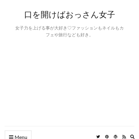
口を開けばおっさん女子
女子力を上げる事が大好き♡ファッションもネイルもカ
フェや旅行なども好き。
Ex
Menu