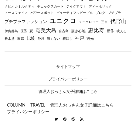
タピオカミルクティ
チェックスカート
テイクアウト
ディーホリック
ノースフェイス
パワースポット
ビューティフルピープル
ブログ
プチプラ
ユニクロ
代官山
プチプラファッション
ユニクロユー
三宮
恵比寿
奄美大島
夏
履き心地
新作
伊良部島
優秀
宮古島
映える
神戸
比較
東京
観光
春水堂
池袋
痛くない
着回し
サイトマップ
プライバシーポリシー
管理人おっさん女子詳細はこちら
COLUMN
TRAVEL
管理人おっさん女子詳細はこちら
プライバシーポリシー