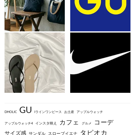
GU
DHOLIC
Iラインワンピース
お土産
アップルウォッチ
カフェ
コーデ
インスタ映え
アップルウォッチ4
グルメ
タピオカ
サイズ感
サンダル
スローブイエナ