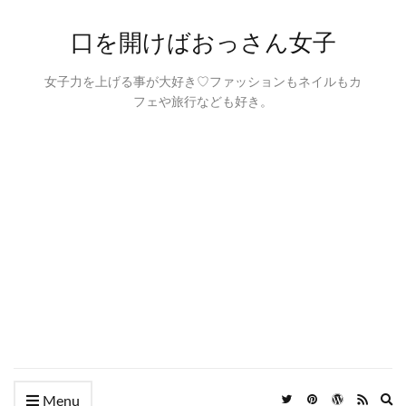
口を開けばおっさん女子
女子力を上げる事が大好き♡ファッションもネイルもカ
フェや旅行なども好き。
Ex
Menu