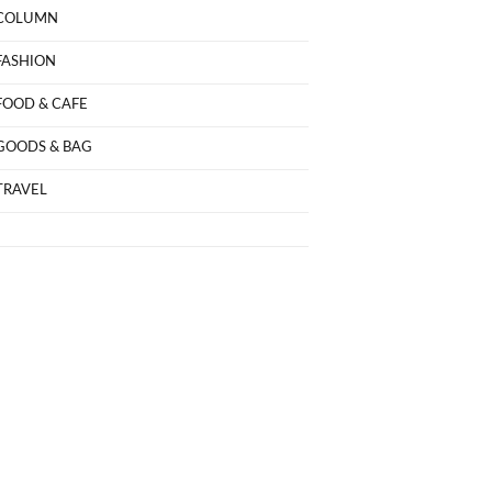
COLUMN
FASHION
FOOD & CAFE
GOODS & BAG
TRAVEL