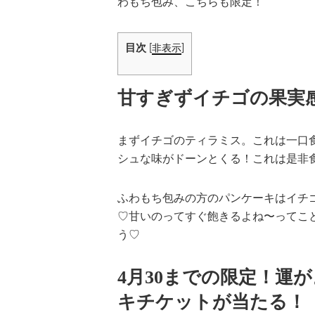
わもち包み、こちらも限定！
目次
[
非表示
]
甘すぎずイチゴの果実
まずイチゴのティラミス。これは一口
シュな味がドーンとくる！これは是非
ふわもち包みの方のパンケーキはイチ
♡甘いのってすぐ飽きるよね〜ってこ
う♡
4月30までの限定！運
キチケットが当たる！