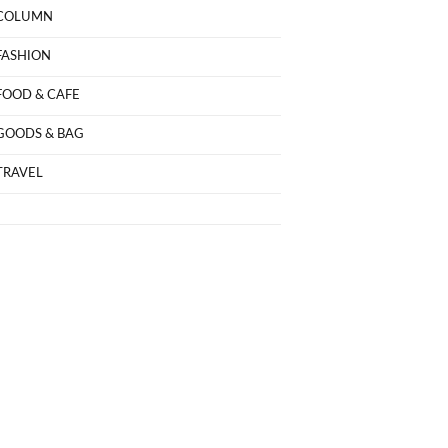
COLUMN
FASHION
FOOD & CAFE
GOODS & BAG
TRAVEL