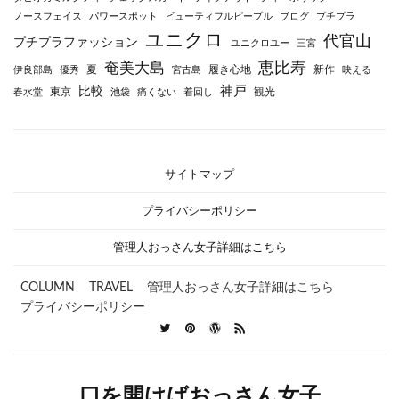
ノースフェイス
パワースポット
ビューティフルピープル
ブログ
プチプラ
ユニクロ
代官山
プチプラファッション
ユニクロユー
三宮
恵比寿
奄美大島
夏
履き心地
新作
伊良部島
優秀
宮古島
映える
神戸
比較
東京
観光
春水堂
池袋
痛くない
着回し
サイトマップ
プライバシーポリシー
管理人おっさん女子詳細はこちら
COLUMN
TRAVEL
管理人おっさん女子詳細はこちら
プライバシーポリシー
口を開けばおっさん女子