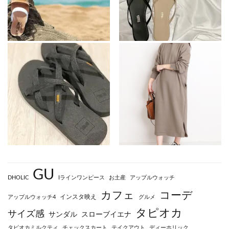
GU
DHOLIC
Iラインワンピース
お土産
アップルウォッチ
カフェ
コーデ
インスタ映え
アップルウォッチ4
グルメ
タピオカ
サイズ感
サンダル
スローブイエナ
タピオカミルクティ
チェックスカート
テイクアウト
ディーホリック