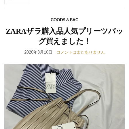
se
fo
GOODS & BAG
ZARAザラ購入品人気プリーツバッ
グ買えました！
2020年3月10日
コメントはまだありません