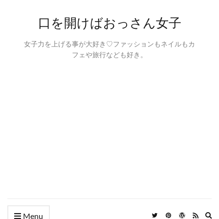
口を開けばおっさん女子
女子力を上げる事が大好き♡ファッションもネイルもカ
フェや旅行なども好き。
Ex
Menu