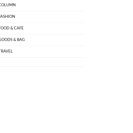
COLUMN
FASHION
FOOD & CAFE
GOODS & BAG
TRAVEL