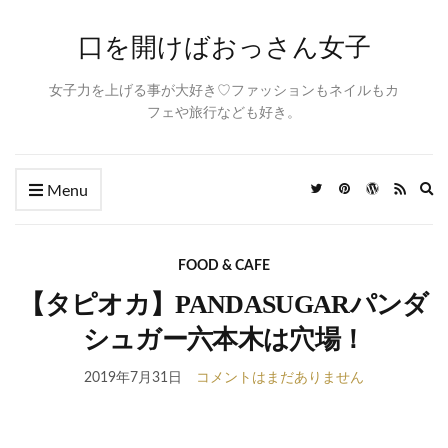
口を開けばおっさん女子
女子力を上げる事が大好き♡ファッションもネイルもカ
フェや旅行なども好き。
Ex
Menu
se
fo
FOOD & CAFE
【タピオカ】PANDASUGARパンダ
シュガー六本木は穴場！
2019年7月31日
コメントはまだありません