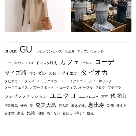
GU
DHOLIC
Iラインワンピース
お土産
アップルウォッチ
カフェ
コーデ
インスタ映え
アップルウォッチ4
グルメ
タピオカ
サイズ感
サンダル
スローブイエナ
タピオカミルクティ
チェックスカート
テイクアウト
ディーホリック
ノースフェイス
パワースポット
ビューティフルピープル
ブログ
プチプラ
ユニクロ
代官山
プチプラファッション
ユニクロユー
三宮
恵比寿
奄美大島
夏
履き心地
新作
伊良部島
優秀
宮古島
映える
神戸
比較
東京
観光
春水堂
池袋
痛くない
着回し