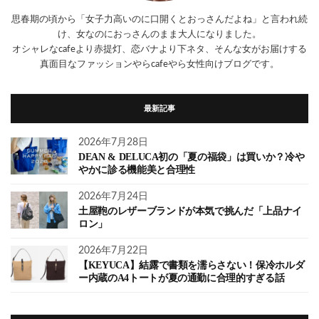
思春期の頃から「女子力高いのに口開くとおっさんだよね」と言われ続
け、女なのにおっさんのまま大人になりました。
オシャレなcafeより赤提灯、恋バナより下ネタ、そんな女がお届けする
真面目なファッションやらcafeやら女性向けブログです。
最新記事
2026年7月28日
DEAN & DELUCA初の「夏の福袋」は買いか？冷や
やかに診る機能美と合理性
2026年7月24日
土屋鞄のレザーブランドが本気で挑んだ「上品ナイ
ロン」
2026年7月22日
【KEYUCA】結露で書類を濡らさない！保冷ホルダ
ー内蔵のA4トートが夏の通勤に合理的すぎる話