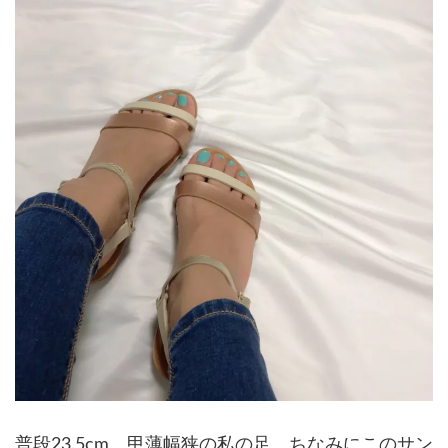
普段23.5cm。甲薄幅狭の私の足。ちなみにこのサン