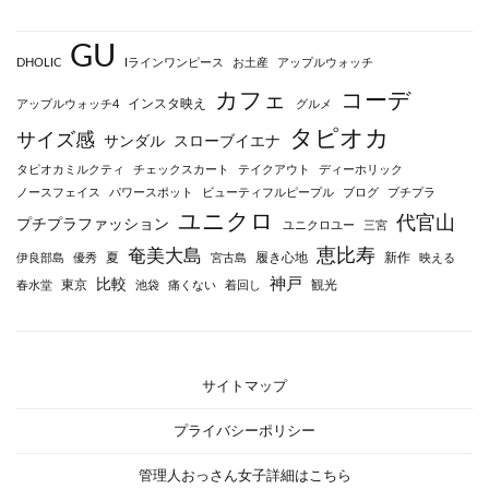
GU
DHOLIC
Iラインワンピース
お土産
アップルウォッチ
カフェ
コーデ
インスタ映え
アップルウォッチ4
グルメ
タピオカ
サイズ感
サンダル
スローブイエナ
タピオカミルクティ
チェックスカート
テイクアウト
ディーホリック
ノースフェイス
パワースポット
ビューティフルピープル
ブログ
プチプラ
ユニクロ
代官山
プチプラファッション
ユニクロユー
三宮
恵比寿
奄美大島
夏
履き心地
新作
伊良部島
優秀
宮古島
映える
神戸
比較
東京
観光
春水堂
池袋
痛くない
着回し
サイトマップ
プライバシーポリシー
管理人おっさん女子詳細はこちら