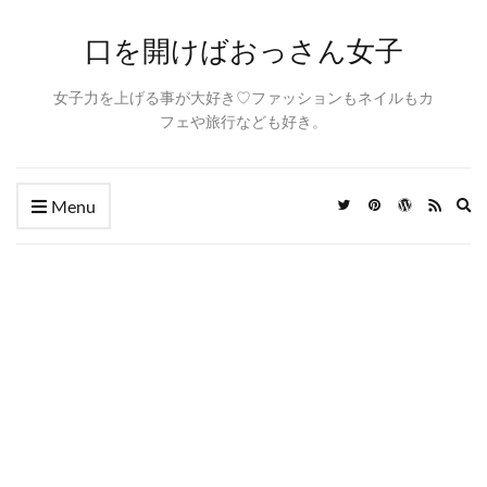
口を開けばおっさん女子
女子力を上げる事が大好き♡ファッションもネイルもカ
フェや旅行なども好き。
Ex
Menu
se
fo