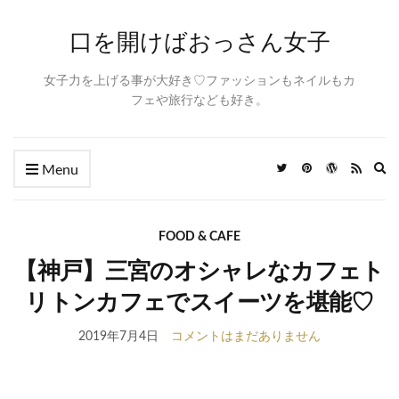
口を開けばおっさん女子
女子力を上げる事が大好き♡ファッションもネイルもカ
フェや旅行なども好き。
Ex
Menu
se
fo
FOOD & CAFE
【神戸】三宮のオシャレなカフェト
リトンカフェでスイーツを堪能♡
2019年7月4日
コメントはまだありません