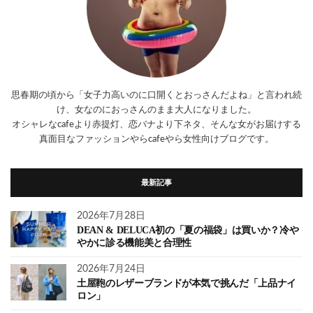
思春期の頃から「女子力高いのに口開くとおっさんだよね」と言われ続
け、女なのにおっさんのまま大人になりました。
オシャレなcafeより赤提灯、恋バナより下ネタ、そんな女がお届けする
真面目なファッションやらcafeやら女性向けブログです。
最新記事
2026年7月28日
DEAN & DELUCA初の「夏の福袋」は買いか？冷や
やかに診る機能美と合理性
2026年7月24日
土屋鞄のレザーブランドが本気で挑んだ「上品ナイ
ロン」