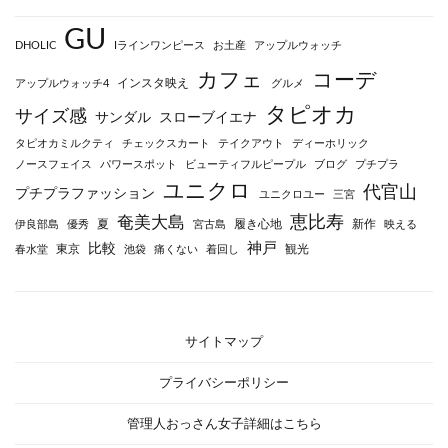
GU
DHOLIC
Iラインワンピース
お土産
アップルウォッチ
カフェ
コーデ
インスタ映え
アップルウォッチ4
グルメ
タピオカ
サイズ感
サンダル
スローブイエナ
タピオカミルクティ
チェックスカート
テイクアウト
ディーホリック
ノースフェイス
パワースポット
ビューティフルピープル
ブログ
プチプラ
ユニクロ
代官山
プチプラファッション
ユニクロユー
三宮
恵比寿
奄美大島
夏
履き心地
新作
伊良部島
優秀
宮古島
映える
神戸
比較
東京
観光
春水堂
池袋
痛くない
着回し
サイトマップ
プライバシーポリシー
管理人おっさん女子詳細はこちら