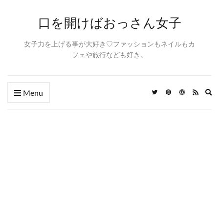
口を開けばおっさん女子
女子力を上げる事が大好き♡ファッションもネイルもカ
フェや旅行なども好き。
Ex
Menu
se
fo