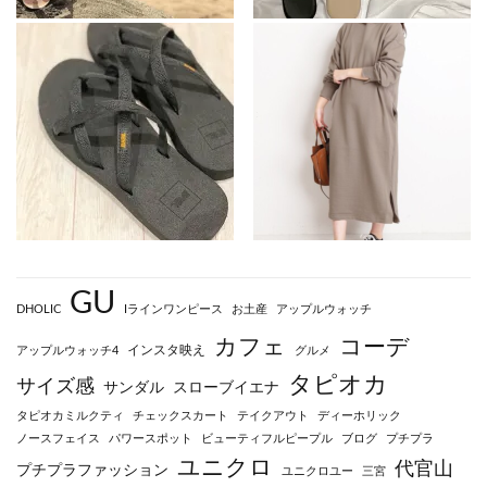
GU
DHOLIC
Iラインワンピース
お土産
アップルウォッチ
カフェ
コーデ
インスタ映え
アップルウォッチ4
グルメ
タピオカ
サイズ感
サンダル
スローブイエナ
タピオカミルクティ
チェックスカート
テイクアウト
ディーホリック
ノースフェイス
パワースポット
ビューティフルピープル
ブログ
プチプラ
ユニクロ
代官山
プチプラファッション
ユニクロユー
三宮