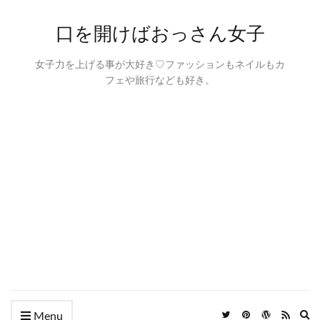
口を開けばおっさん女子
女子力を上げる事が大好き♡ファッションもネイルもカ
フェや旅行なども好き。
Ex
Menu