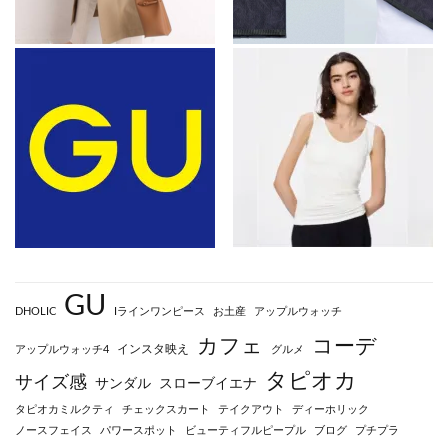
GU
DHOLIC
Iラインワンピース
お土産
アップルウォッチ
カフェ
コーデ
インスタ映え
アップルウォッチ4
グルメ
タピオカ
サイズ感
サンダル
スローブイエナ
タピオカミルクティ
チェックスカート
テイクアウト
ディーホリック
ノースフェイス
パワースポット
ビューティフルピープル
ブログ
プチプラ