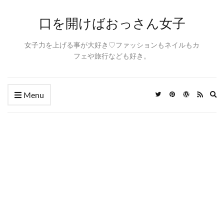
口を開けばおっさん女子
女子力を上げる事が大好き♡ファッションもネイルもカ
フェや旅行なども好き。
Ex
Menu
se
fo