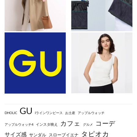
GU
DHOLIC
Iラインワンピース
お土産
アップルウォッチ
カフェ
コーデ
インスタ映え
アップルウォッチ4
グルメ
タピオカ
サイズ感
サンダル
スローブイエナ