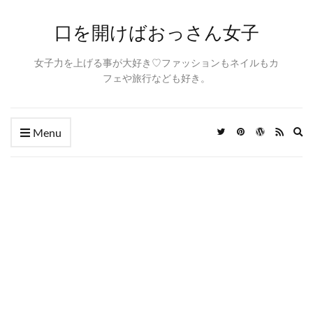
口を開けばおっさん女子
女子力を上げる事が大好き♡ファッションもネイルもカ
フェや旅行なども好き。
Ex
Menu
se
fo