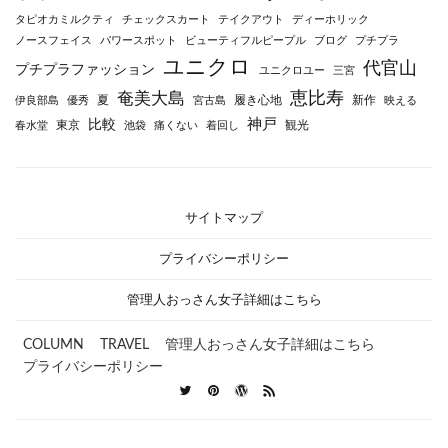
タピオカミルクティ
チェックスカート
テイクアウト
ディーホリック
ノースフェイス
パワースポット
ビューティフルピープル
ブログ
プチプラ
ユニクロ
代官山
プチプラファッション
ユニクロユー
三宮
恵比寿
奄美大島
夏
履き心地
新作
伊良部島
優秀
宮古島
映える
神戸
比較
東京
観光
春水堂
池袋
痛くない
着回し
サイトマップ
プライバシーポリシー
管理人おっさん女子詳細はこちら
COLUMN
TRAVEL
管理人おっさん女子詳細はこちら
プライバシーポリシー