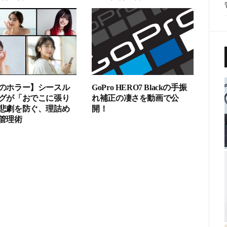
GoPro HERO7 Blackの手振
のホラー】シースル
れ補正の凄さを動画で公
グが「おでこに張り
開！
悲劇を防ぐ、理詰め
管理術