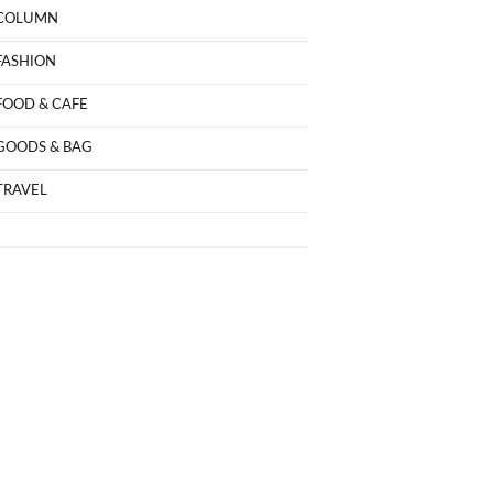
COLUMN
FASHION
FOOD & CAFE
GOODS & BAG
TRAVEL