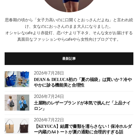
思春期の頃から「女子力高いのに口開くとおっさんだよね」と言われ続
け、女なのにおっさんのまま大人になりました。
オシャレなcafeより赤提灯、恋バナより下ネタ、そんな女がお届けする
真面目なファッションやらcafeやら女性向けブログです。
最新記事
2026年7月28日
DEAN & DELUCA初の「夏の福袋」は買いか？冷や
やかに診る機能美と合理性
2026年7月24日
土屋鞄のレザーブランドが本気で挑んだ「上品ナイ
ロン」
2026年7月22日
【KEYUCA】結露で書類を濡らさない！保冷ホルダ
ー内蔵のA4トートが夏の通勤に合理的すぎる話