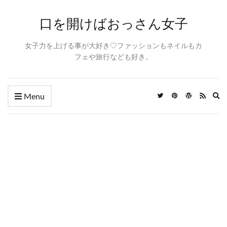
口を開けばおっさん女子
女子力を上げる事が大好き♡ファッションもネイルもカ
フェや旅行なども好き。
Ex
Menu
se
fo