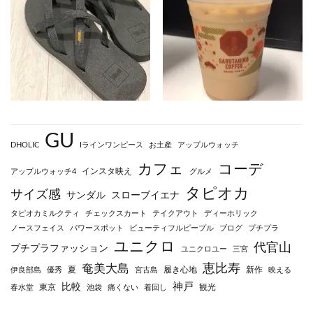
GU
DHOLIC
Iラインワンピース
お土産
アップルウォッチ
カフェ
コーデ
インスタ映え
アップルウォッチ4
グルメ
タピオカ
サイズ感
サンダル
スローブイエナ
タピオカミルクティ
チェックスカート
テイクアウト
ディーホリック
ノースフェイス
パワースポット
ビューティフルピープル
ブログ
プチプラ
ユニクロ
代官山
プチプラファッション
ユニクロユー
三宮
恵比寿
奄美大島
夏
履き心地
新作
伊良部島
優秀
宮古島
映える
神戸
比較
東京
観光
春水堂
池袋
痛くない
着回し