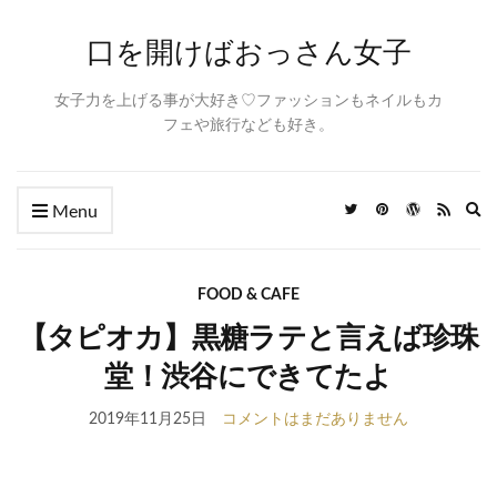
口を開けばおっさん女子
女子力を上げる事が大好き♡ファッションもネイルもカ
フェや旅行なども好き。
Ex
Menu
se
fo
FOOD & CAFE
【タピオカ】黒糖ラテと言えば珍珠
堂！渋谷にできてたよ
2019年11月25日
コメントはまだありません