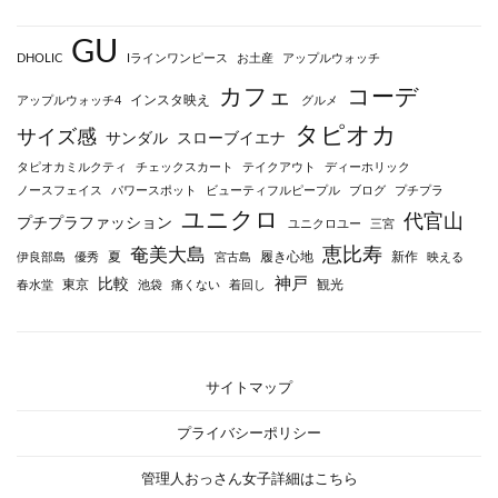
GU
DHOLIC
Iラインワンピース
お土産
アップルウォッチ
カフェ
コーデ
インスタ映え
アップルウォッチ4
グルメ
タピオカ
サイズ感
サンダル
スローブイエナ
タピオカミルクティ
チェックスカート
テイクアウト
ディーホリック
ノースフェイス
パワースポット
ビューティフルピープル
ブログ
プチプラ
ユニクロ
代官山
プチプラファッション
ユニクロユー
三宮
恵比寿
奄美大島
夏
履き心地
新作
伊良部島
優秀
宮古島
映える
神戸
比較
東京
観光
春水堂
池袋
痛くない
着回し
サイトマップ
プライバシーポリシー
管理人おっさん女子詳細はこちら