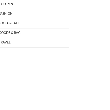
COLUMN
FASHION
FOOD & CAFE
GOODS & BAG
TRAVEL