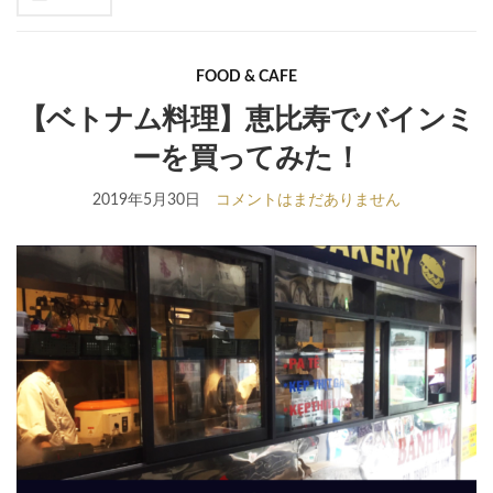
se
fo
FOOD & CAFE
【ベトナム料理】恵比寿でバインミ
ーを買ってみた！
2019年5月30日
コメントはまだありません