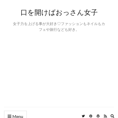
口を開けばおっさん女子
女子力を上げる事が大好き♡ファッションもネイルもカ
フェや旅行なども好き。
Ex
Menu