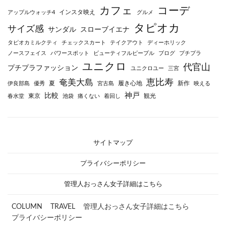
カフェ
コーデ
インスタ映え
アップルウォッチ4
グルメ
タピオカ
サイズ感
サンダル
スローブイエナ
タピオカミルクティ
チェックスカート
テイクアウト
ディーホリック
ノースフェイス
パワースポット
ビューティフルピープル
ブログ
プチプラ
ユニクロ
代官山
プチプラファッション
ユニクロユー
三宮
恵比寿
奄美大島
夏
履き心地
新作
伊良部島
優秀
宮古島
映える
神戸
比較
東京
観光
春水堂
池袋
痛くない
着回し
サイトマップ
プライバシーポリシー
管理人おっさん女子詳細はこちら
COLUMN
TRAVEL
管理人おっさん女子詳細はこちら
プライバシーポリシー