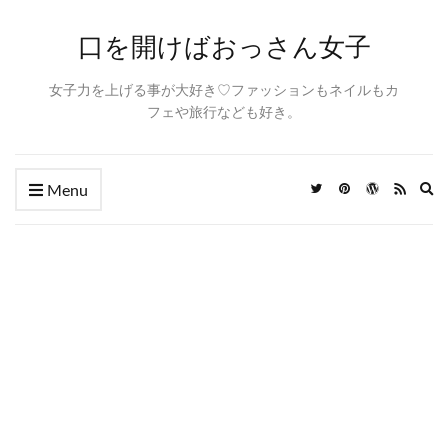
口を開けばおっさん女子
女子力を上げる事が大好き♡ファッションもネイルもカ
フェや旅行なども好き。
Ex
Menu
se
fo