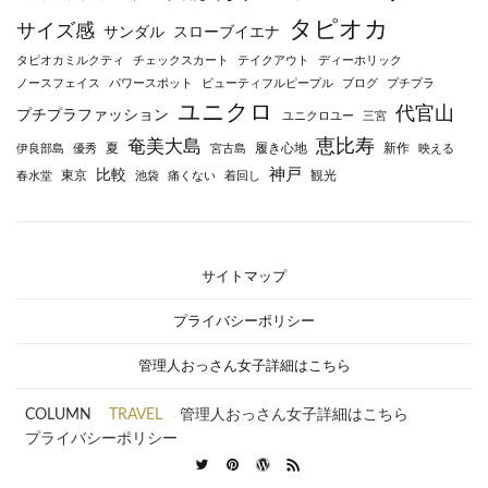
タピオカ
サイズ感
サンダル
スローブイエナ
タピオカミルクティ
チェックスカート
テイクアウト
ディーホリック
ノースフェイス
パワースポット
ビューティフルピープル
ブログ
プチプラ
ユニクロ
代官山
プチプラファッション
ユニクロユー
三宮
恵比寿
奄美大島
夏
履き心地
新作
伊良部島
優秀
宮古島
映える
神戸
比較
東京
観光
春水堂
池袋
痛くない
着回し
サイトマップ
プライバシーポリシー
管理人おっさん女子詳細はこちら
COLUMN
TRAVEL
管理人おっさん女子詳細はこちら
プライバシーポリシー