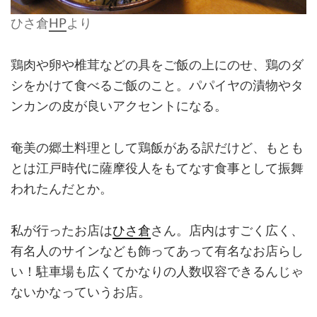
ひさ倉
HP
より
鶏肉や卵や椎茸などの具をご飯の上にのせ、鶏のダ
シをかけて食べるご飯のこと。パパイヤの漬物やタ
ンカンの皮が良いアクセントになる。
奄美の郷土料理として鶏飯がある訳だけど、もとも
とは江戸時代に薩摩役人をもてなす食事として振舞
われたんだとか。
私が行ったお店は
ひさ倉
さん。店内はすごく広く、
有名人のサインなども飾ってあって有名なお店らし
い！駐車場も広くてかなりの人数収容できるんじゃ
ないかなっていうお店。