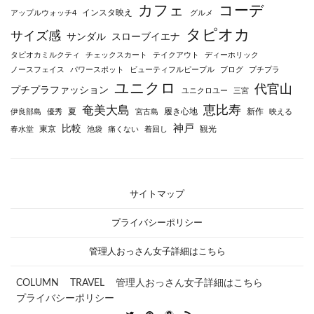
カフェ
コーデ
インスタ映え
アップルウォッチ4
グルメ
タピオカ
サイズ感
サンダル
スローブイエナ
タピオカミルクティ
チェックスカート
テイクアウト
ディーホリック
ノースフェイス
パワースポット
ビューティフルピープル
ブログ
プチプラ
ユニクロ
代官山
プチプラファッション
ユニクロユー
三宮
恵比寿
奄美大島
夏
履き心地
新作
伊良部島
優秀
宮古島
映える
神戸
比較
東京
観光
春水堂
池袋
痛くない
着回し
サイトマップ
プライバシーポリシー
管理人おっさん女子詳細はこちら
COLUMN
TRAVEL
管理人おっさん女子詳細はこちら
プライバシーポリシー