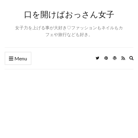
口を開けばおっさん女子
女子力を上げる事が大好き♡ファッションもネイルもカ
フェや旅行なども好き。
Ex
Menu
se
fo